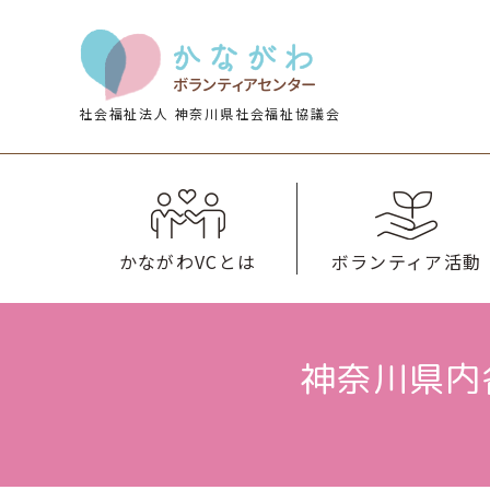
内
内
容
容
を
を
ス
ス
キ
キ
社会福祉法人 神奈川県社会福祉協議会
ッ
ッ
プ
プ
かながわVCとは
ボランティア活動
神奈川県内