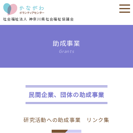
内
内
容
容
を
を
社会福祉法人 神奈川県社会福祉協議会
ス
ス
キ
キ
ッ
ッ
助成事業
プ
プ
Grants
民間企業、団体の助成事業
研究活動への助成事業 リンク集