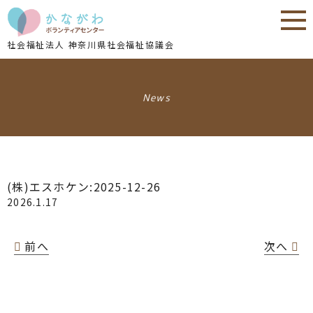
内
内
容
容
を
を
社会福祉法人 神奈川県社会福祉協議会
ス
ス
キ
キ
ッ
ッ
News
プ
プ
(株)エスホケン:2025-12-26
2026.1.17
前へ
次へ