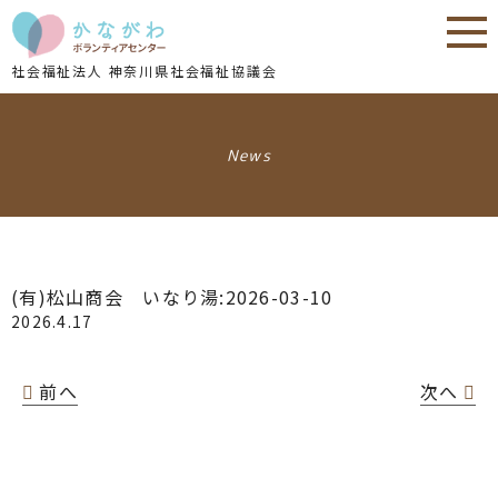
内
内
容
容
を
を
社会福祉法人 神奈川県社会福祉協議会
ス
ス
キ
キ
ッ
ッ
News
プ
プ
(有)松山商会 いなり湯:2026-03-10
2026.4.17
前へ
次へ