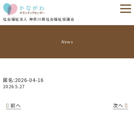
内
内
容
容
を
を
社会福祉法人 神奈川県社会福祉協議会
ス
ス
キ
キ
ッ
ッ
News
プ
プ
匿名:2026-04-16
2026.5.27
前へ
次へ