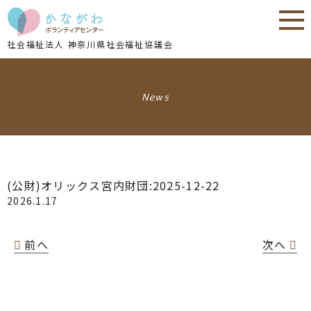
内
内
容
容
を
を
社会福祉法人 神奈川県社会福祉協議会
ス
ス
キ
キ
ッ
ッ
News
プ
プ
(公財)オリックス宮内財団:2025-12-22
2026.1.17
前へ
次へ