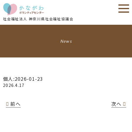
内
内
容
容
を
を
社会福祉法人 神奈川県社会福祉協議会
ス
ス
キ
キ
ッ
ッ
News
プ
プ
個人:2026-01-23
2026.4.17
前へ
次へ