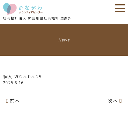
内
内
容
容
を
を
社会福祉法人 神奈川県社会福祉協議会
ス
ス
キ
キ
ッ
ッ
News
プ
プ
個人:2025-05-29
2025.6.16
前へ
次へ