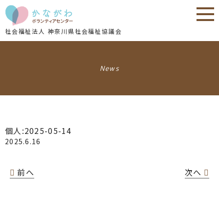
内
内
容
容
を
を
社会福祉法人 神奈川県社会福祉協議会
ス
ス
キ
キ
ッ
ッ
News
プ
プ
個人:2025-05-14
2025.6.16
前へ
次へ