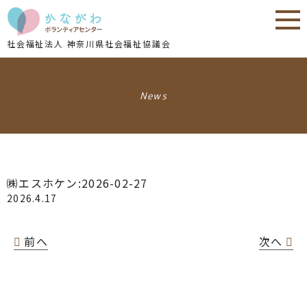
内
内
容
容
を
を
社会福祉法人 神奈川県社会福祉協議会
ス
ス
キ
キ
ッ
ッ
News
プ
プ
㈱エスホケン:2026-02-27
2026.4.17
前へ
次へ