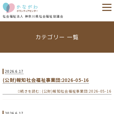
内
内
容
容
を
を
社会福祉法人 神奈川県社会福祉協議会
ス
ス
キ
キ
ッ
ッ
カテゴリー 一覧
プ
プ
2026.6.17
(公財)報知社会福祉事業団:2026-05-16
続きを読む
: (公財)報知社会福祉事業団:2026-05-16
2026.6.17