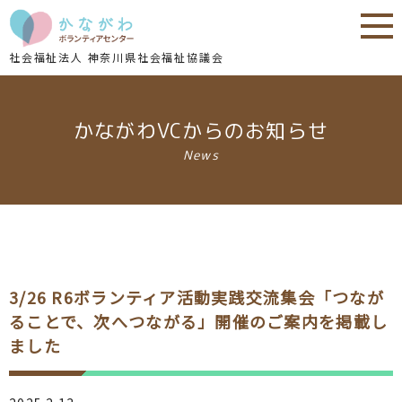
内
内
容
容
を
を
社会福祉法人 神奈川県社会福祉協議会
ス
ス
キ
キ
ッ
ッ
かながわVCからのお知らせ
プ
プ
News
3/26 R6ボランティア活動実践交流集会「つなが
ることで、次へつながる」開催のご案内を掲載し
ました