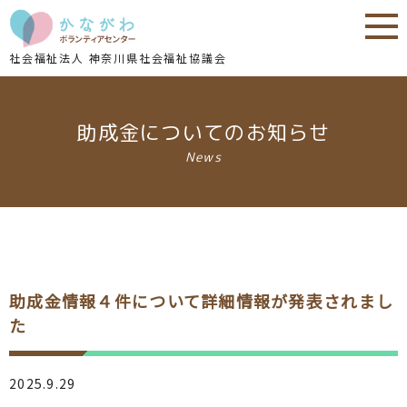
内
内
容
容
を
を
社会福祉法人 神奈川県社会福祉協議会
ス
ス
キ
キ
ッ
ッ
助成金についてのお知らせ
プ
プ
News
助成金情報４件について詳細情報が発表されまし
た
2025.9.29