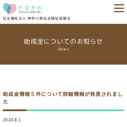
内
内
容
容
を
を
社会福祉法人 神奈川県社会福祉協議会
ス
ス
キ
キ
ッ
ッ
助成金についてのお知らせ
プ
プ
News
助成金情報５件について詳細情報が発表されまし
た
2024.8.1