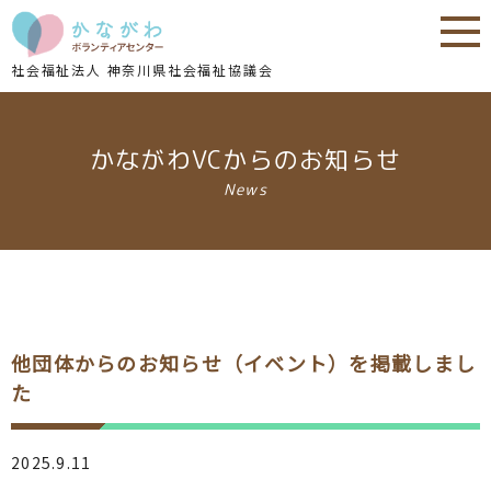
内
内
容
容
を
を
社会福祉法人 神奈川県社会福祉協議会
ス
ス
キ
キ
ッ
ッ
かながわVCからのお知らせ
プ
プ
News
他団体からのお知らせ（イベント）を掲載しまし
た
2025.9.11